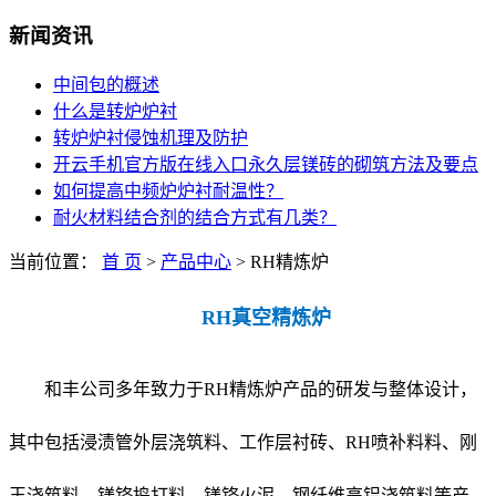
新闻资讯
中间包的概述
什么是转炉炉衬
转炉炉衬侵蚀机理及防护
开云手机官方版在线入口永久层镁砖的砌筑方法及要点
如何提高中频炉炉衬耐温性？
耐火材料结合剂的结合方式有几类？
当前位置：
首 页
>
产品中心
>
RH精炼炉
RH真空精炼炉
和丰公司多年致力于RH精炼炉产品的研发与整体设计，
其中包括浸渍管外层浇筑料、工作层衬砖、RH喷补料料、刚
玉浇筑料、镁铬捣打料、镁铬火泥、钢纤维高铝浇筑料等产