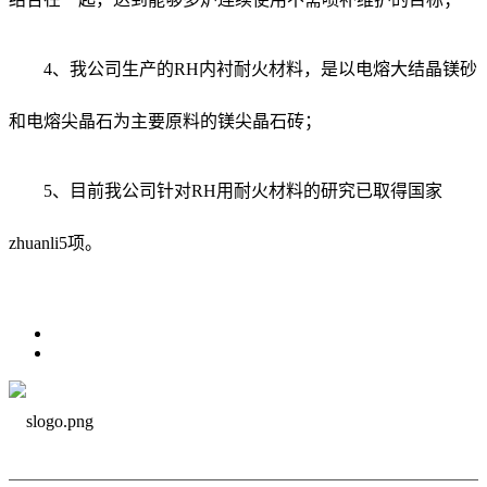
4、我公司生产的RH内衬耐火材料，是以电熔大结晶镁砂
和电熔尖晶石为主要原料的镁尖晶石砖；
5、目前我公司针对RH用耐火材料的研究已取得国家
zhuanli5项。