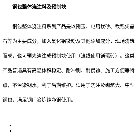
钢包整体浇注料及预制块
钢包整体浇注料系列产品是以刚玉、电熔镁砂、镁铝尖晶
石等为主要成分，加入氧化铝微粉及其他添加成分，现场浇筑
而成，也可预先浇注成预制块使用（渣线使用镁碳砖）。这类
产品普遍具有高温体积稳定、耐冲刷、耐侵蚀、施工方便等特
点，不污染钢水，利于后期维护。适用于浇注及砌筑大、中型
钢包，满足钢厂冶炼纯净钢使用。