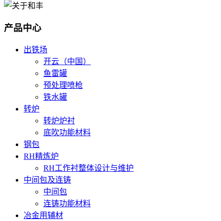
产品中心
出铁场
开云（中国）
鱼雷罐
预处理喷枪
铁水罐
转炉
转炉炉衬
底吹功能材料
钢包
RH精炼炉
RH工作衬整体设计与维护
中间包及连铸
中间包
连铸功能材料
冶金用辅材