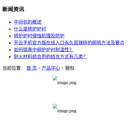
新闻资讯
中间包的概述
什么是转炉炉衬
转炉炉衬侵蚀机理及防护
开云手机官方版在线入口永久层镁砖的砌筑方法及要点
如何提高中频炉炉衬耐温性？
耐火材料结合剂的结合方式有几类？
当前位置：
首 页
>
产品中心
>
钢包