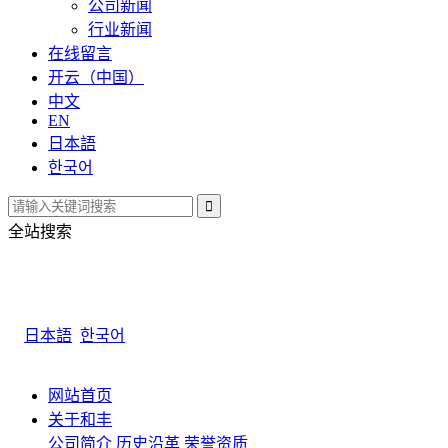
公司新闻
行业新闻
在线留言
开云（中国）
中文
EN
日本語
한국어
全站搜索
日本語
한국어
网站首页
关于和丰
公司简介
历史沿革
荣誉资质